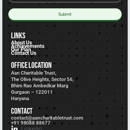
Submit
Links
About Us
Achievements
Our Plan
Contact Us
Office Location
Aan Charitable Trust,
The Olive Heights, Sector 56,
Bhim Rao Ambedkar Marg
Gurgaon – 122011
Haryana
Contact
contact@aancharitabletrust.com
+91 98088 88677
Linkedin